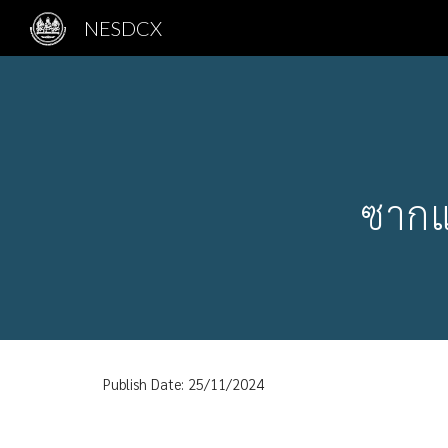
NESDCX
Sk
ซากแ
Publish Date: 2
5
/
11
/2024