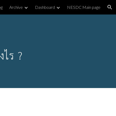
og
Archive
Dashboard
NESDC Main page
ion
งไร ?